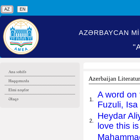
AZ
EN
AZƏRBAYCAN Mİ
"
Ana səhifə
Azerbaijan Literatu
Haqqımızda
Elmi nəşrlər
A word on
Əlaqə
1.
Fuzuli, Isa
Heydar Ali
2.
love this 
Mahammad F