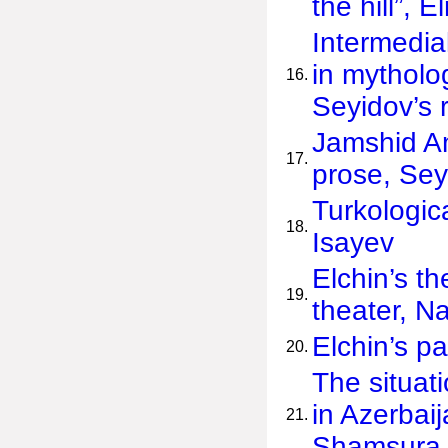
the hill”,
Intermedial
in mytholo
16.
Seyidov’s 
Jamshid Am
17.
prose, Seyi
Turkologic
18.
Isayev
Elchin’s th
19.
theater, 
Elchin’s pat
20.
The situati
in Azerbai
21.
Shamsura 