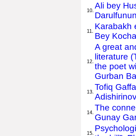
Ali bey Hu
10.
Darulfunun
Karabakh e
11.
Bey Kocha
A great and
literature 
12.
the poet w
Gurban B
Tofiq Gaffa
13.
Adishirino
The conne
14.
Gunay Ga
Psychologi
15.