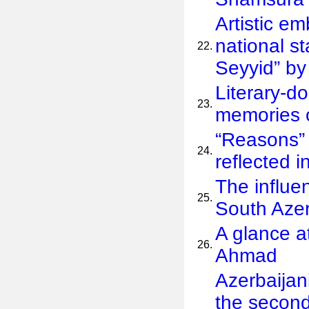
Artistic e
national s
22.
Seyyid” by
Literary-d
23.
memories 
“Reasons” f
24.
reflected 
The influe
25.
South Azer
A glance a
26.
Ahmad
Azerbaijan
the second 