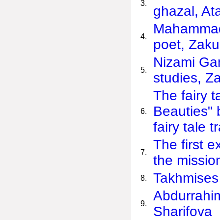
3.
ghazal, At
Mahammad F
4.
poet, Zaku
Nizami Gan
5.
studies, Z
The fairy 
Beauties" 
6.
fairy tale 
The first 
7.
the missio
Takhmises 
8.
Abdurrahim
9.
Sharifova