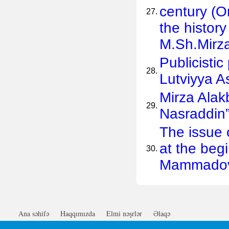
century (O
27.
the histor
M.Sh.Mirz
Publicisti
28.
Lutviyya 
Mirza Alak
29.
Nasraddin
The issue 
at the beg
30.
Mammadova
Ana səhifə
Haqqımızda
Elmi nəşrlər
Əlaqə