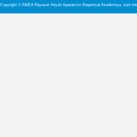
Copyright ©
AMEA Rəyasət Heyəti Aparatının Rəqəmsal Akademiya, süni intel