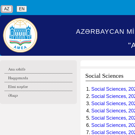
AZ
EN
AZƏRBAYCAN Mİ
"
Ana səhifə
Social Sciences
Haqqımızda
Elmi nəşrlər
1.
Social Sciences, 2
Əlaqə
2.
Social Sciences, 2
3.
Social Sciences, 2
4.
Social Sciences, 2
5.
Social Sciences, 2
6.
Social Sciences, 2
7.
Social Sciences, 2