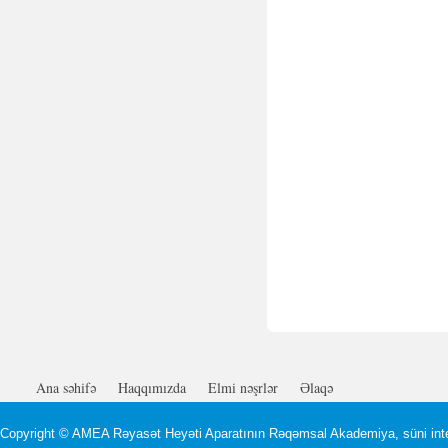
Ana səhifə
Haqqımızda
Elmi nəşrlər
Əlaqə
Copyright ©
AMEA Rəyasət Heyəti Aparatının Rəqəmsal Akademiya, süni intel