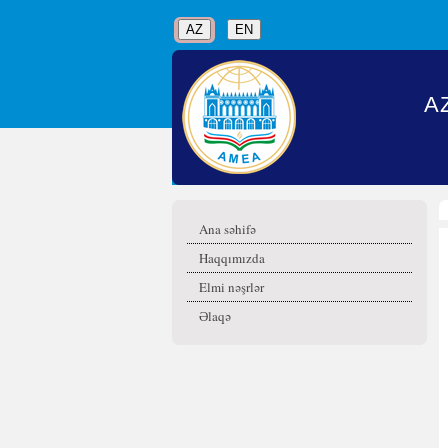
AZ
EN
A
Ana səhifə
Haqqımızda
Elmi nəşrlər
Əlaqə