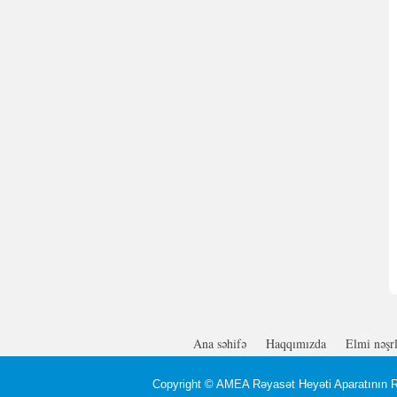
Ana səhifə
Haqqımızda
Elmi nəşr
Copyright ©
AMEA Rəyasət Heyəti Aparatının Rə