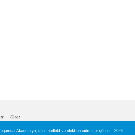
lər
Əlaqə
qəmsal Akademiya, süni intellekt və elektron xidmətlər şöbəsi
- 2026